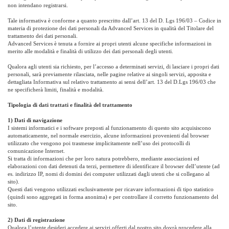
non intendano registrarsi.
Tale informativa è conforme a quanto prescritto dall’art. 13 del D. Lgs 196/03 – Codice in
materia di protezione dei dati personali da Advanced Services in qualità del Titolare del
trattamento dei dati personali.
Advanced Services è tenuta a fornire ai propri utenti alcune specifiche informazioni in
merito alle modalità e finalità di utilizzo dei dati personali degli utenti.
Qualora agli utenti sia richiesto, per l’accesso a determinati servizi, di lasciare i propri dati
personali, sarà previamente rilasciata, nelle pagine relative ai singoli servizi, apposita e
dettagliata Informativa sul relativo trattamento ai sensi dell’art. 13 del D.Lgs 196/03 che
ne specificherà limiti, finalità e modalità.
Tipologia di dati trattati e finalità del trattamento
1) Dati di navigazione
I sistemi informatici e i software preposti al funzionamento di questo sito acquisiscono
automaticamente, nel normale esercizio, alcune informazioni provenienti dal browser
utilizzato che vengono poi trasmesse implicitamente nell’uso dei protocolli di
comunicazione Internet.
Si tratta di informazioni che per loro natura potrebbero, mediante associazioni ed
elaborazioni con dati detenuti da terzi, permettere di identificare il browser dell’utente (ad
es. indirizzo IP, nomi di domini dei computer utilizzati dagli utenti che si collegano al
sito).
Questi dati vengono utilizzati esclusivamente per ricavare informazioni di tipo statistico
(quindi sono aggregati in forma anonima) e per controllare il corretto funzionamento del
sito.
2) Dati di registrazione
Qualora l’utente desideri accedere ai servizi offerti dal nostro sito dovrà procedere alla