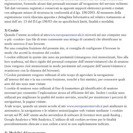
registrazione, fornendo alcuni dati personali necessari all’erogazione del servizio richiesto.
Tali dati verranno registrati e conservati su appositi supporti elettronici protetti e trattati
con adeguate misure di sicurezza in conformità al d.lgs. 196/2003. Al momento della
registrazione verrà rilasciata apposita e dettagliata Informativa sul relativo trattamento ai
sensi dell’art. 13 del D.Lgs 196/03 che ne specificherà limiti, finalità e modalità.
3) Cookie
Quando l’utente accederà al sito
www.europeanremovals.it
riceverà sul suo computer uno
o più «cookie» (un file di testo contenente una stringa di caratteri) che identificano in
modo univoco il suo browser.
Per una completa fruizione del presente sito, si consiglia di configurare il browser in
modo che accetti la ricezione dei cookie.
I cookie utilizzati in questo sito sono sia persistenti (rimangono cioè memorizzati, fino alla
loro scadenza, sul disco rigido del personal computer dell’utente/visitatore) che di sessione
(non vengono cioè memorizzati in modo persistente sul computer dell’utente/visitatore e
svaniscono con la chiusura del browser).
I Cookie persistenti vengono utilizzati al solo scopo di agevolare la navigazione
all’interno del sito e la sua corretta fruizione, nonché a fini statistici, per conoscere quali
aree del sito sono state visitate.
I cookie di sessione sono utilizzati al fine di trasmettere gli identificativi di sessione
necessari per consentire l’esplorazione sicura ed efficiente del sito. Inoltre i cookie sono
utilizzati per migliorare la qualità del nostro servizio, nonché per monitorare i percorsi di
navigazione, le pagine visitate.
A tale scopo, quando un utente accede al sito
www.europeanremovals.it
può analizzare in
automatico, la navigazione e le relative sezioni/pagine web visitate mediante i cookies
inviati sul PC dell’ utente anche servendosi di software di fornitori terzi quali Analog ,
Google Analytics o Web Analytics, L’utilizzo di tali cookies avviene per le finalità
precedentemente elencate e non cedute a terzi se non esplicitamente indicato.
4) Modalità del trattamento