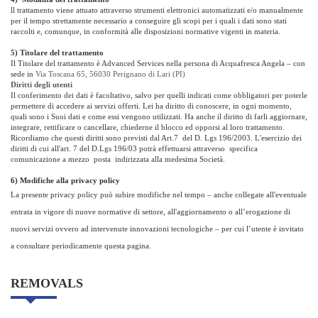
ll trattamento viene attuato attraverso strumenti elettronici automatizzati e/o manualmente
per il tempo strettamente necessario a conseguire gli scopi per i quali i dati sono stati
raccolti e, comunque, in conformità alle disposizioni normative vigenti in materia.
5) Titolare del trattamento
Il Titolare del trattamento è Advanced Services nella persona di Acquafresca Angela – con
sede in
Via Toscana 65, 56030 Perignano di Lari (PI)
Diritti degli utenti
Il conferimento dei dati è facoltativo, salvo per quelli indicati come obbligatori per poterle
permettere di accedere ai servizi offerti. Lei ha diritto di conoscere, in ogni momento,
quali sono i Suoi dati e come essi vengono utilizzati. Ha anche il diritto di farli aggiornare,
integrare, rettificare o cancellare, chiederne il blocco ed opporsi al loro trattamento.
Ricordiamo che questi diritti sono previsti dal Art.7 del D. Lgs 196/2003. L'esercizio dei
diritti di cui all'art. 7 del D.Lgs 196/03 potrà effettuarsi attraverso specifica
comunicazione a mezzo posta indirizzata alla medesima Società.
6) Modifiche alla privacy policy
La presente privacy policy può subire modifiche nel tempo – anche collegate all'eventuale
entrata in vigore di nuove normative di settore, all'aggiornamento o all’erogazione di
nuovi servizi ovvero ad intervenute innovazioni tecnologiche – per cui l’utente è invitato
a consultare periodicamente questa pagina.
REMOVALS